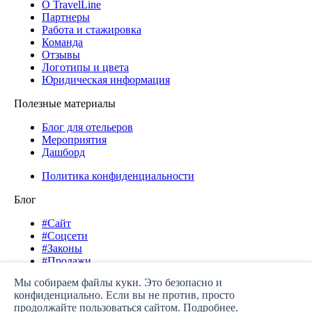
О TravelLine
Партнеры
Работа и стажировка
Команда
Отзывы
Логотипы и цвета
Юридическая информация
Полезные материалы
Блог для отельеров
Мероприятия
Дашборд
Политика конфиденциальности
Блог
#Сайт
#Соцсети
#Законы
#Продажи
#Продвижение
Мы собираем файлы куки. Это безопасно и
#Кейсы
конфиденциально. Если вы не против, просто
#Инструменты TL
продолжайте пользоваться сайтом.
Подробнее.