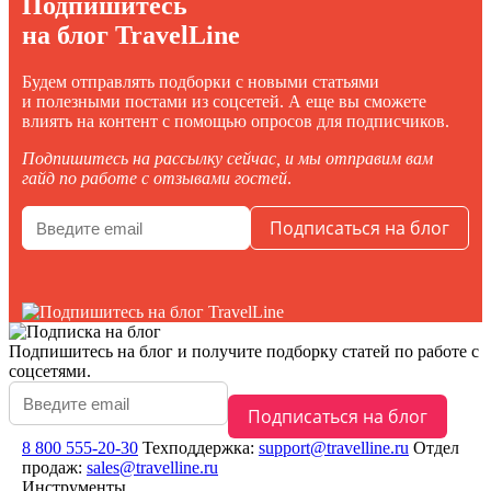
Подпишитесь
на блог TravelLine
Будем отправлять подборки с новыми статьями
и полезными постами из соцсетей. А еще вы сможете
влиять на контент с помощью опросов для подписчиков.
Подпишитесь на рассылку сейчас, и мы отправим вам
гайд по работе с отзывами гостей
.
Подпишитесь на блог
и получите подборку статей по работе с
соцсетями.
8 800 555-20-30
Техподдержка:
support@travelline.ru
Отдел
продаж:
sales@travelline.ru
Инструменты