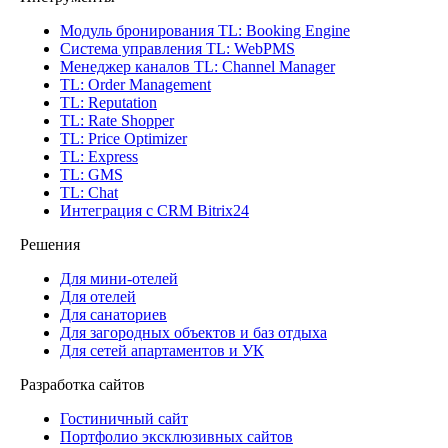
Модуль бронирования
TL: Booking Engine
Система управления
TL: WebPMS
Менеджер каналов
TL: Channel Manager
TL: Order Management
TL: Reputation
TL: Rate Shopper
TL: Price Optimizer
TL: Express
TL: GMS
TL: Chat
Интеграция с CRM Bitrix24
Решения
Для мини-отелей
Для отелей
Для санаториев
Для загородных объектов и баз отдыха
Для сетей апартаментов и УК
Разработка сайтов
Гостиничный сайт
Портфолио эксклюзивных сайтов