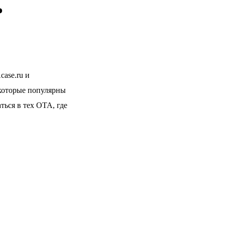
ь
case.ru и
 которые популярны
ться в тех ОТА, где