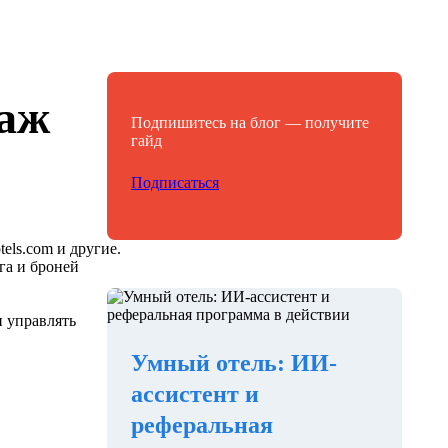
даж
Подпишитесь на блог — получите
гайд
Подписаться
els.com и другие.
га и броней
 управлять
Умный отель: ИИ-
ассистент и
реферальная