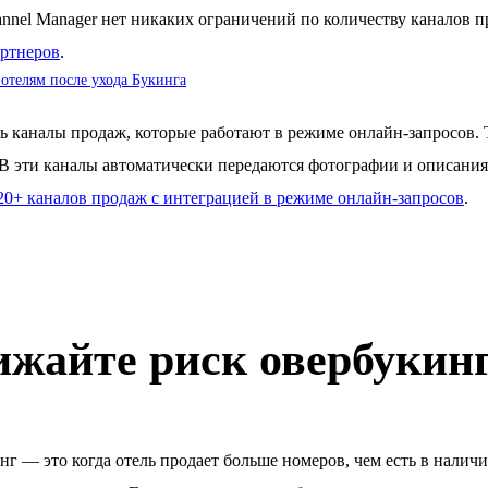
annel Manager нет никаких ограничений по количеству каналов
артнеров
.
 отелям после ухода Букинга
ть каналы продаж, которые работают в режиме онлайн-запросов
 В эти каналы автоматически передаются фотографии и описания 
20+ каналов продаж с интеграцией в режиме онлайн-запросов
.
жайте риск овербукин
г — это когда отель продает больше номеров, чем есть в налич