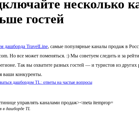
ключайте несколько к
ьше гостей
м дашборда TravelLine
, самые популярные каналы продаж в Росси
com. Но все может поменяться. :) Мы советуем следить и за ре
егионе. Так вы охватите разных гостей — и туристов из других
я ваши конкуренты.
ваться дашбордом TL: ответы на частые вопросы
в в дашборде TL