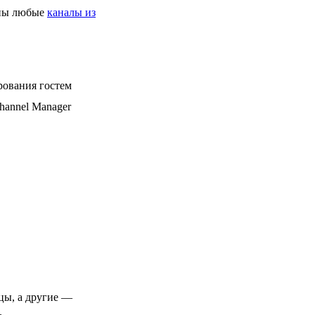
пны любые
каналы из
рования гостем
hannel Manager
цы, а другие —