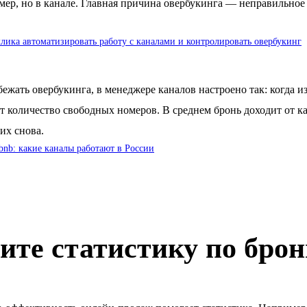
омер, но в канале. Главная причина овербукинга — неправильн
клика автоматизировать работу с каналами и контролировать овербукинг
ежать овербукинга, в менеджере каналов настроено так: когда и
 количество свободных номеров. В среднем бронь доходит от кан
их снова.
bnb: какие каналы работают в России
ите статистику по бро