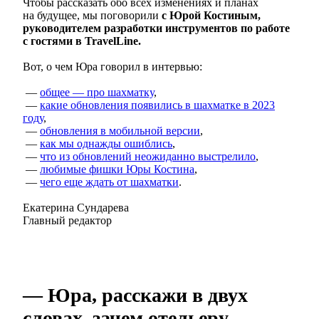
Чтобы рассказать обо всех изменениях и планах
на будущее, мы поговорили
с
Юрой Костиным,
руководителем разработки инструментов по работе
с гостями в TravelLine.
Вот, о чем Юра говорил в интервью:
—
общее — про шахматку
,
—
какие обновления появились в шахматке в 2023
году
,
—
обновления в мобильной версии
,
—
как мы однажды ошиблись
,
—
что из обновлений неожиданно выстрелило
,
—
любимые фишки Юры Костина
,
—
чего еще ждать от шахматки
.
Екатерина Сундарева
Главный редактор
— Юра, расскажи в двух
словах, зачем отельеру