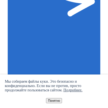
Мы собираем файлы куки. Это безопасно и
конфиденциально. Если вы не против, просто
продолжайте пользоваться сайтом.
Подробнее.
Понятно
Подробнее про TL: WebPMS