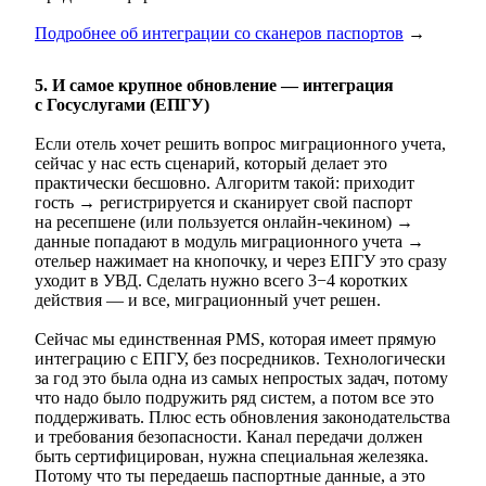
Подробнее об интеграции со сканеров паспортов
→
5. И самое крупное обновление — интеграция
с Госуслугами (ЕПГУ)
Если отель хочет решить вопрос миграционного учета,
сейчас у нас есть сценарий, который делает это
практически бесшовно. Алгоритм такой: приходит
гость → регистрируется и сканирует свой паспорт
на ресепшене (или пользуется онлайн-чекином) →
данные попадают в модуль миграционного учета →
отельер нажимает на кнопочку, и через ЕПГУ это сразу
уходит в УВД. Сделать нужно всего 3−4 коротких
действия — и все, миграционный учет решен.
Сейчас мы единственная PMS, которая имеет прямую
интеграцию с ЕПГУ, без посредников. Технологически
за год это была одна из самых непростых задач, потому
что надо было подружить ряд систем, а потом все это
поддерживать. Плюс есть обновления законодательства
и требования безопасности. Канал передачи должен
быть сертифицирован, нужна специальная железяка.
Потому что ты передаешь паспортные данные, а это