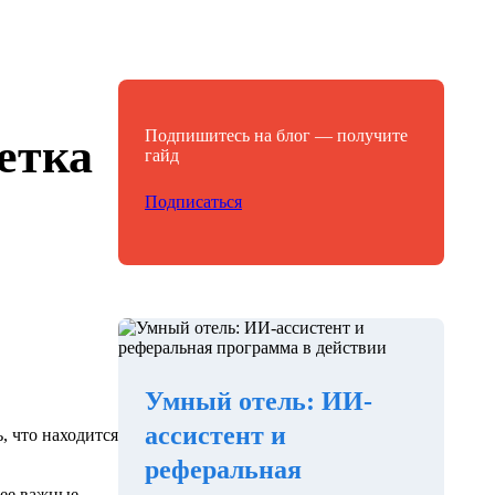
Подпишитесь на блог — получите
етка
гайд
Подписаться
Умный отель: ИИ-
ассистент и
, что находится
реферальная
лее важные