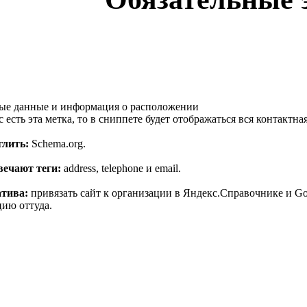
ые данные и информация о расположении
с есть эта метка, то в сниппете будет отображаться вся контактн
глить:
Schema.org.
твечают теги:
address, telephone и email.
тива:
привязать сайт к организации в Яндекс.Справочнике и Go
ию оттуда.