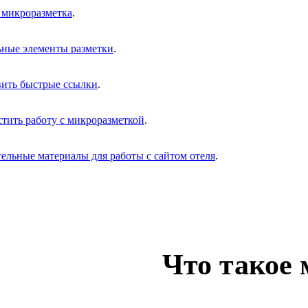
е микроразметка
.
ьные элементы разметки
.
вить быстрые ссылки
.
стить работу с микроразметкой
.
ельные материалы для работы с сайтом отеля
.
Что такое