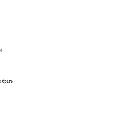
а.
 брать