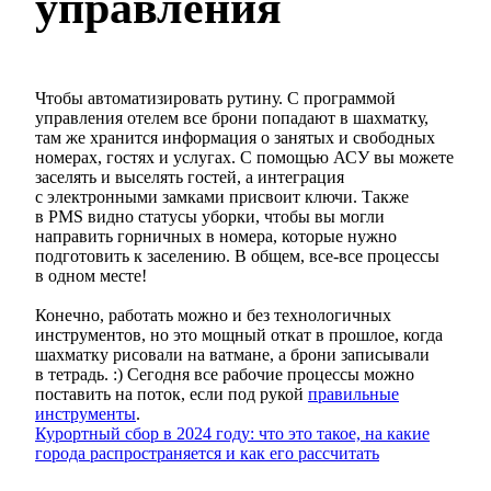
управления
Чтобы автоматизировать рутину. С программой
управления отелем все брони попадают в шахматку,
там же хранится информация о занятых и свободных
номерах, гостях и услугах. С помощью АСУ вы можете
заселять и выселять гостей, а интеграция
с электронными замками присвоит ключи. Также
в PMS видно статусы уборки, чтобы вы могли
направить горничных в номера, которые нужно
подготовить к заселению. В общем, все-все процессы
в одном месте!
Конечно, работать можно и без технологичных
инструментов, но это мощный откат в прошлое, когда
шахматку рисовали на ватмане, а брони записывали
в тетрадь. :) Сегодня все рабочие процессы можно
поставить на поток, если под рукой
правильные
инструменты
.
Курортный сбор в 2024 году: что это такое, на какие
города распространяется и как его рассчитать