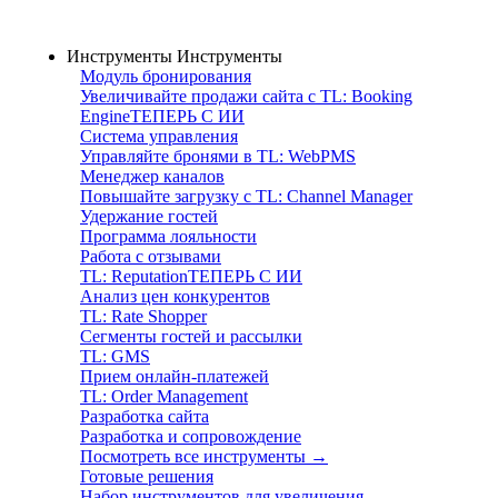
Инструменты
Инструменты
Модуль бронирования
Увеличивайте продажи сайта с TL: Booking
Engine
ТЕПЕРЬ С ИИ
Система управления
Управляйте бронями в TL: WebPMS
Менеджер каналов
Повышайте загрузку с TL: Channel Manager
Удержание гостей
Программа лояльности
Работа с отзывами
TL: Reputation
ТЕПЕРЬ С ИИ
Анализ цен конкурентов
TL: Rate Shopper
Сегменты гостей и рассылки
TL: GMS
Прием онлайн-платежей
TL: Order Management
Разработка сайта
Разработка и сопровождение
Посмотреть все инструменты →
Готовые решения
Набор инструментов для увеличения