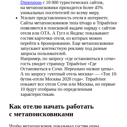
Dimensions
с 10 000 туристических сайтов,
на метапоисковики приходится более 45%
уникальных посетителей по всему миру.
Усильте представленность отеля в интернете.
Сайты метапоисковиков типа trivago и Tripadvisor
появляются в поисковой выдаче наряду с сайтом
отеля или ОТА. А Гугл и Яндекс показывают
гостям карточки отеля, из которых можно
перейти к бронированию. Еще метапоисковики
запускают контекстную рекламу под разные
запросы пользователей.
Например, по запросу «где остановиться в сочи»
гость увидит страницу Tripadvisor «Где
Остановиться в Сочи. Нереально низкие цены».
А по запросу «уютный отель москва» — «Топ 10:
бутик-отели Москвы 2020 года». Tripadvisor
покажет все отели Сочи или Москвы, но первые
10 будут отобраны по определенным
характеристикам.
Как отелю начать работать
с метапоисковиками
Чтобы метапоисковик показывал гостям цены