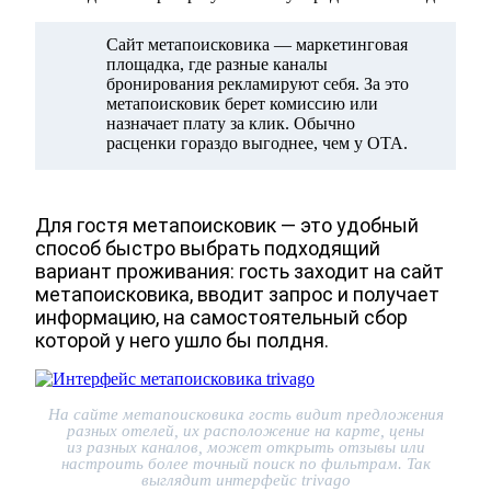
Сайт метапоисковика — маркетинговая
площадка, где разные каналы
бронирования рекламируют себя. За это
метапоисковик берет комиссию или
назначает плату за клик. Обычно
расценки гораздо выгоднее, чем у ОТА.
Для гостя метапоисковик — это удобный
способ быстро выбрать подходящий
вариант проживания: гость заходит на сайт
метапоисковика, вводит запрос и получает
информацию, на самостоятельный сбор
которой у него ушло бы полдня.
На сайте метапоисковика гость видит предложения
разных отелей, их расположение на карте, цены
из разных каналов, может открыть отзывы или
настроить более точный поиск по фильтрам. Так
выглядит интерфейс trivago