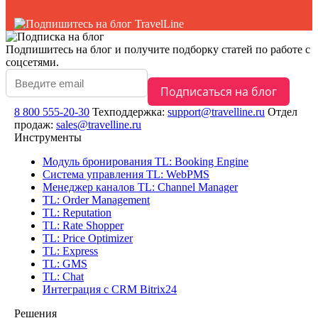
Подпишитесь на блог
и получите подборку статей по работе с
соцсетями.
8 800 555-20-30
Техподдержка:
support@travelline.ru
Отдел
продаж:
sales@travelline.ru
Инструменты
Модуль бронирования
TL: Booking Engine
Система управления
TL: WebPMS
Менеджер каналов
TL: Channel Manager
TL: Order Management
TL: Reputation
TL: Rate Shopper
TL: Price Optimizer
TL: Express
TL: GMS
TL: Chat
Интеграция с CRM Bitrix24
Решения