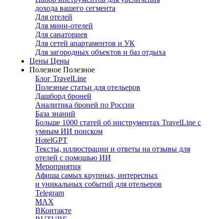
дохода вашего сегмента
Для отелей
Для мини-отелей
Для санаториев
Для сетей апартаментов и УК
Для загородных объектов и баз отдыха
Цены
Цены
Полезное
Полезное
Блог TravelLine
Полезные статьи для отельеров
Дашборд броней
Аналитика броней по России
База знаний
Больше 1000 статей об инструментах TravelLine с
умным ИИ поиском
HotelGPT
Тексты, иллюстрации и ответы на отзывы для
отелей с помощью ИИ
Мероприятия
Афиша самых крупных, интересных
и уникальных событий для отельеров
Telegram
MAX
ВКонтакте