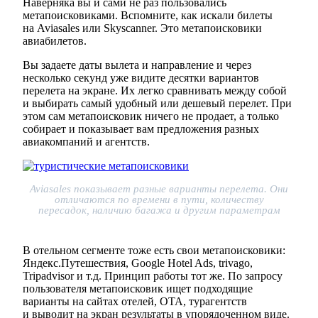
Наверняка вы и сами не раз пользовались
метапоисковиками. Вспомните, как искали билеты
на Aviasales или Skyscanner. Это метапоисковики
авиабилетов.
Вы задаете даты вылета и направление и через
несколько секунд уже видите десятки вариантов
перелета на экране. Их легко сравнивать между собой
и выбирать самый удобный или дешевый перелет. При
этом сам метапоисковик ничего не продает, а только
собирает и показывает вам предложения разных
авиакомпаний и агентств.
Aviasales показывает разные варианты перелета. Они
отличаются по времени в пути, количеству
пересадок, наличию багажа и другим параметрам
В отельном сегменте тоже есть свои метапоисковики:
Яндекс.Путешествия, Google Hotel Ads, trivago,
Tripadvisor и т.д. Принцип работы тот же. По запросу
пользователя метапоисковик ищет подходящие
варианты на сайтах отелей, ОТА, турагентств
и выводит на экран результаты в упорядоченном виде.