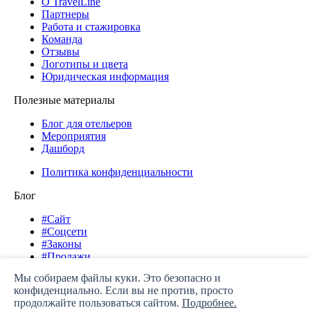
О TravelLine
Партнеры
Работа и стажировка
Команда
Отзывы
Логотипы и цвета
Юридическая информация
Полезные материалы
Блог для отельеров
Мероприятия
Дашборд
Политика конфиденциальности
Блог
#Сайт
#Соцсети
#Законы
#Продажи
#Продвижение
Мы собираем файлы куки. Это безопасно и
#Кейсы
конфиденциально. Если вы не против, просто
#Инструменты TL
продолжайте пользоваться сайтом.
Подробнее.