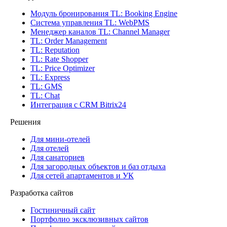
Модуль бронирования
TL: Booking Engine
Система управления
TL: WebPMS
Менеджер каналов
TL: Channel Manager
TL: Order Management
TL: Reputation
TL: Rate Shopper
TL: Price Optimizer
TL: Express
TL: GMS
TL: Chat
Интеграция с CRM Bitrix24
Решения
Для мини-отелей
Для отелей
Для санаториев
Для загородных объектов и баз отдыха
Для сетей апартаментов и УК
Разработка сайтов
Гостиничный сайт
Портфолио эксклюзивных сайтов