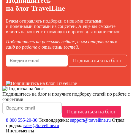
Подпишитесь
на блог TravelLine
Будем отправлять подборки с новыми статьями
и полезными постами из соцсетей. А еще вы сможете
влиять на контент с помощью опросов для подписчиков.
Подпишитесь на рассылку сейчас, и мы отправим вам
гайд по работе с отзывами гостей
.
Подпишитесь на блог
и получите подборку статей по работе с
соцсетями.
8 800 555-20-30
Техподдержка:
support@travelline.ru
Отдел
продаж:
sales@travelline.ru
Инструменты