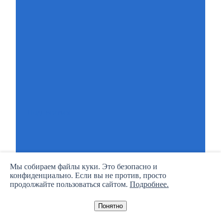
Подписаться
Мы собираем файлы куки. Это безопасно и
конфиденциально. Если вы не против, просто
продолжайте пользоваться сайтом.
Подробнее.
Редактор: Александра Вьюгина.
Понятно