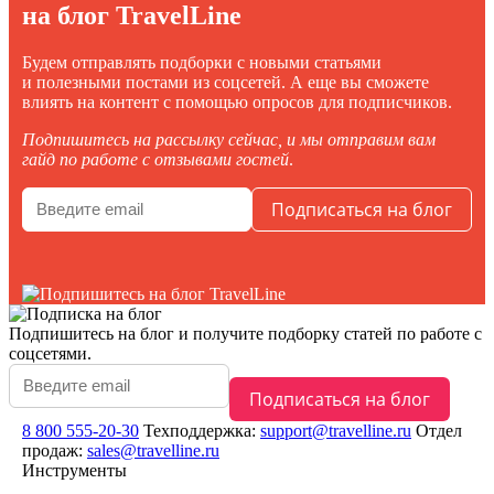
на блог TravelLine
Будем отправлять подборки с новыми статьями
и полезными постами из соцсетей. А еще вы сможете
влиять на контент с помощью опросов для подписчиков.
Подпишитесь на рассылку сейчас, и мы отправим вам
гайд по работе с отзывами гостей
.
Подпишитесь на блог
и получите подборку статей по работе с
соцсетями.
8 800 555-20-30
Техподдержка:
support@travelline.ru
Отдел
продаж:
sales@travelline.ru
Инструменты