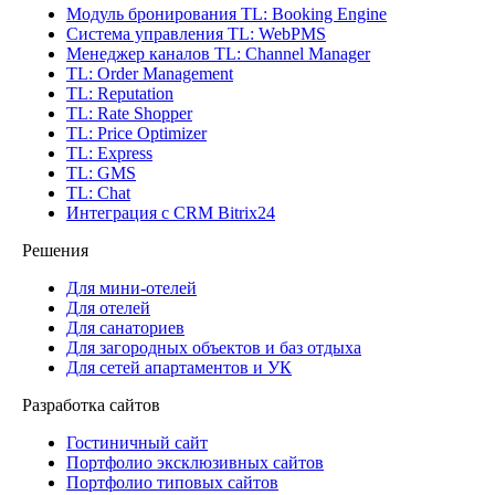
Модуль бронирования
TL: Booking Engine
Система управления
TL: WebPMS
Менеджер каналов
TL: Channel Manager
TL: Order Management
TL: Reputation
TL: Rate Shopper
TL: Price Optimizer
TL: Express
TL: GMS
TL: Chat
Интеграция с CRM Bitrix24
Решения
Для мини-отелей
Для отелей
Для санаториев
Для загородных объектов и баз отдыха
Для сетей апартаментов и УК
Разработка сайтов
Гостиничный сайт
Портфолио эксклюзивных сайтов
Портфолио типовых сайтов