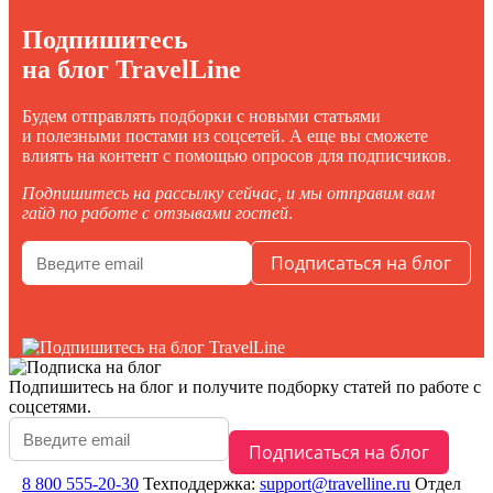
Подпишитесь
на блог TravelLine
Будем отправлять подборки с новыми статьями
и полезными постами из соцсетей. А еще вы сможете
влиять на контент с помощью опросов для подписчиков.
Подпишитесь на рассылку сейчас, и мы отправим вам
гайд по работе с отзывами гостей
.
Подпишитесь на блог
и получите подборку статей по работе с
соцсетями.
8 800 555-20-30
Техподдержка:
support@travelline.ru
Отдел