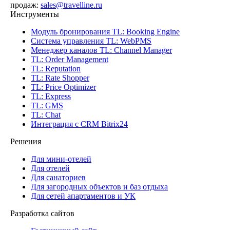
продаж:
sales@travelline.ru
Инструменты
Модуль бронирования
TL: Booking Engine
Система управления
TL: WebPMS
Менеджер каналов
TL: Channel Manager
TL: Order Management
TL: Reputation
TL: Rate Shopper
TL: Price Optimizer
TL: Express
TL: GMS
TL: Chat
Интеграция с CRM Bitrix24
Решения
Для мини-отелей
Для отелей
Для санаториев
Для загородных объектов и баз отдыха
Для сетей апартаментов и УК
Разработка сайтов